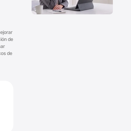
ejorar
ción de
mar
cos de