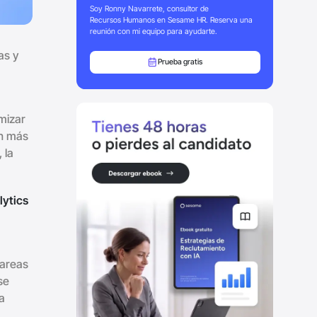
Soy Ronny Navarrete, consultor de
Recursos Humanos en Sesame HR. Reserva una
reunión con mi equipo para ayudarte.
as y
Prueba gratis
mizar
ón más
 la
lytics
tareas
se
a