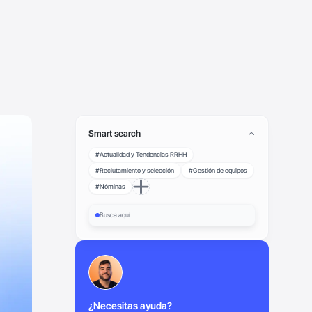
Smart search
#Actualidad y Tendencias RRHH
#Reclutamiento y selección
#Gestión de equipos
#Nóminas
¿Necesitas ayuda?