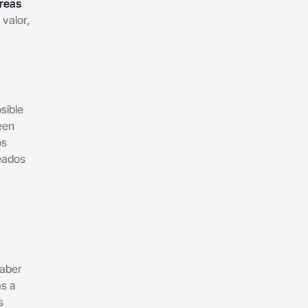
areas
valor,
sible
een
os
leados
saber
as a
s