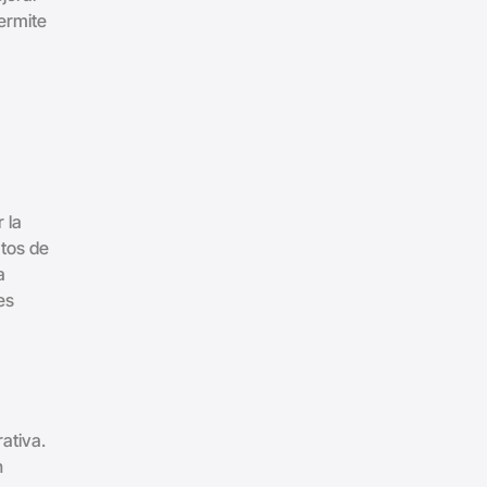
ermite
 la
atos de
a
es
ativa.
n