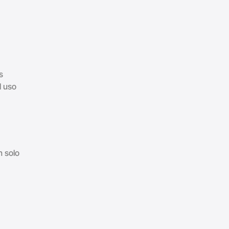
s
l uso
n solo