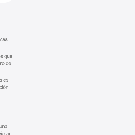
emas
es que
tro de
s es
cción
 una
jorar