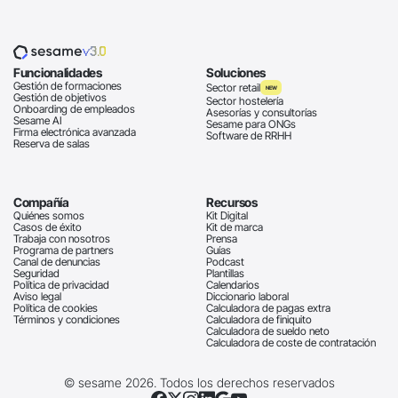
v3.0
Funcionalidades
Soluciones
Gestión de formaciones
Sector retail
NEW
Gestión de objetivos
Sector hostelería
Onboarding de empleados
Asesorías y consultorías
Sesame AI
Sesame para ONGs
Firma electrónica avanzada
Software de RRHH
Reserva de salas
Compañía
Recursos
Quiénes somos
Kit Digital
Casos de éxito
Kit de marca
Trabaja con nosotros
Prensa
Programa de partners
Guías
Canal de denuncias
Podcast
Seguridad
Plantillas
Política de privacidad
Calendarios
Aviso legal
Diccionario laboral
Política de cookies
Calculadora de pagas extra
Términos y condiciones
Calculadora de finiquito
Calculadora de sueldo neto
Calculadora de coste de contratación
© sesame 2026. Todos los derechos reservados