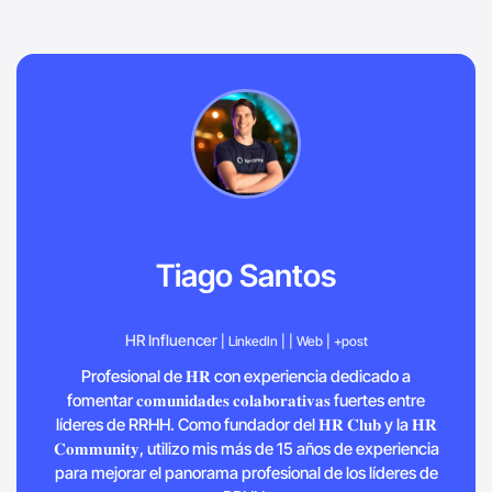
Tiago Santos
HR Influencer
| LinkedIn |
| Web |
+post
Profesional de 𝐇𝐑 con experiencia dedicado a
fomentar 𝐜𝐨𝐦𝐮𝐧𝐢𝐝𝐚𝐝𝐞𝐬 𝐜𝐨𝐥𝐚𝐛𝐨𝐫𝐚𝐭𝐢𝐯𝐚𝐬 fuertes entre
líderes de RRHH. Como fundador del 𝐇𝐑 𝐂𝐥𝐮𝐛 y la 𝐇𝐑
𝐂𝐨𝐦𝐦𝐮𝐧𝐢𝐭𝐲, utilizo mis más de 15 años de experiencia
para mejorar el panorama profesional de los líderes de