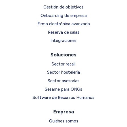
Análisis de métricas
de uso de
Gestión de objetivos
herramientas de comunicación (por
Onboarding de empresa
ejemplo, tasa de apertura de emails).
Firma electrónica avanzada
Observación de mejoras
en la
Reserva de salas
colaboración y productividad.
Integraciones
Implementar encuestas periódicas y
mantener canales abiertos para la
Soluciones
retroalimentación son prácticas
Sector retail
recomendadas para obtener datos
Sector hostelería
relevantes.
Sector asesorías
Sesame para ONGs
Software de Recursos Humanos
Empresa
Quiénes somos