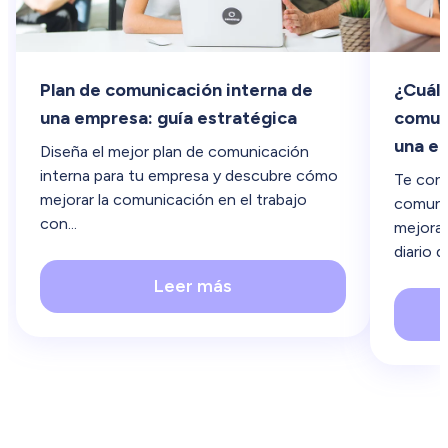
Plan de comunicación interna de
¿Cuále
una empresa: guía estratégica
comuni
una e
Diseña el mejor plan de comunicación
interna para tu empresa y descubre cómo
Te con
mejorar la comunicación en el trabajo
comunic
con...
mejorar
diario de
Leer más