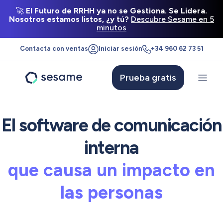
🚀
El Futuro de RRHH ya no se Gestiona. Se Lidera.
Nosotros estamos listos, ¿y tú?
Descubre Sesame en 5
minutos
Contacta con ventas
Iniciar sesión
+34 960 62 73 51
Prueba gratis
Sesame
HR
El software de comunicación
interna
que crea cultura de
empresa