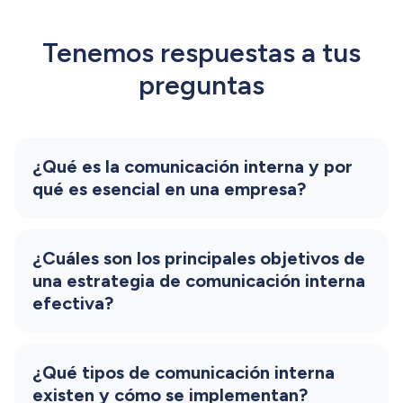
Tenemos respuestas a tus
preguntas
¿Qué es la comunicación interna y por
qué es esencial en una empresa?
La comunicación interna es el conjunto de
procesos, prácticas y herramientas
¿Cuáles son los principales objetivos de
utilizadas para el intercambio de
una estrategia de comunicación interna
información entre los miembros de una
efectiva?
organización. Es esencial porque facilita la
Los objetivos incluyen:​ emitir información
colaboración, alinea a los empleados con
valiosa de la empresa, contar con diversos
¿Qué tipos de comunicación interna
los objetivos corporativos y mejora el
canales de comunicación, optimizar la
existen y cómo se implementan?
clima laboral, lo que conduce a una mayor