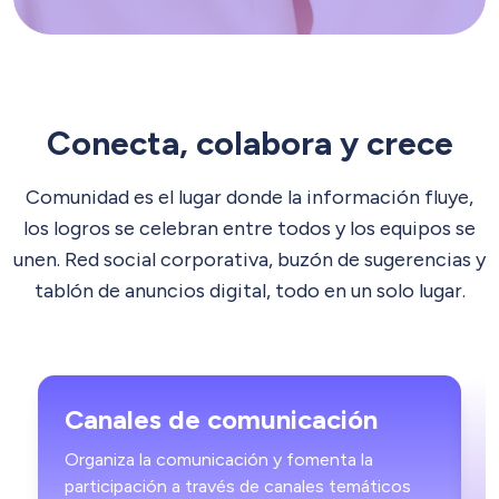
Conecta, colabora y crece
Comunidad es el lugar donde la información fluye,
los logros se celebran entre todos y los equipos se
unen. Red social corporativa, buzón de sugerencias y
tablón de anuncios digital, todo en un solo lugar.
Canales de comunicación
Organiza la comunicación y fomenta la
S
participación a través de canales temáticos
e